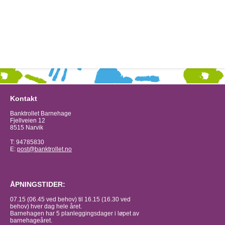
Kontakt
Banktrollet Barnehage
Fjellveien 12
8515 Narvik
T: 94785830
E:
post@banktrollet.no
ÅPNINGSTIDER:
07.15 (06.45 ved behov) til 16.15 (16.30 ved
behov) hver dag hele året.
Barnehagen har 5 planleggingsdager i løpet av
barnehageåret.