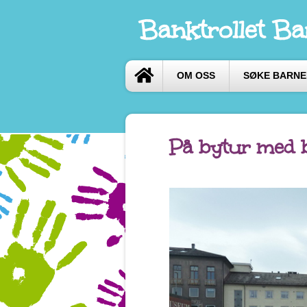
Banktrollet B
OM OSS
SØKE BARN
På bytur med 