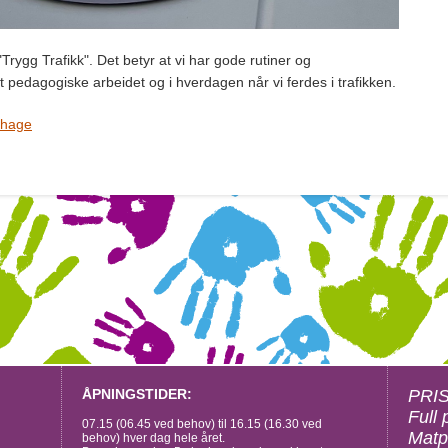
Trygg Trafikk". Det betyr at vi har gode rutiner og
 pedagogiske arbeidet og i hverdagen når vi ferdes i trafikken.
ehage
ÅPNINGSTIDER:
PRI
Full 
07.15 (06.45 ved behov) til 16.15 (16.30 ved
Matp
behov) hver dag hele året.