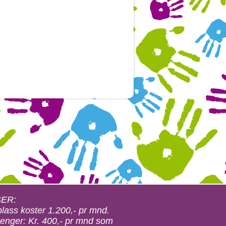
SER:
plass koster 1.200,- pr mnd.
enger: Kr. 400,- pr mnd som